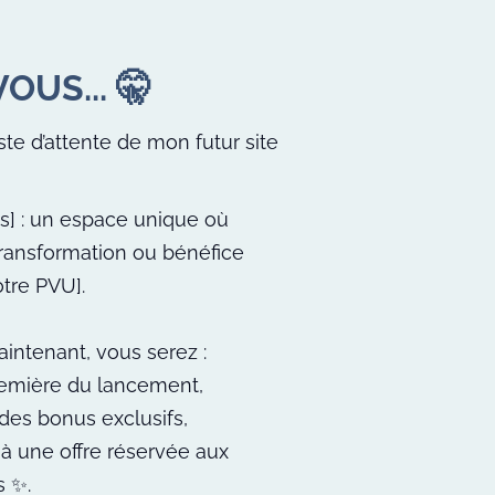
OUS... 🤫
ste d’attente de mon futur site
] : un espace unique où
transformation ou bénéfice
otre PVU].
intenant, vous serez :
remière du lancement,
 des bonus exclusifs,
à une offre réservée aux
 ✨.