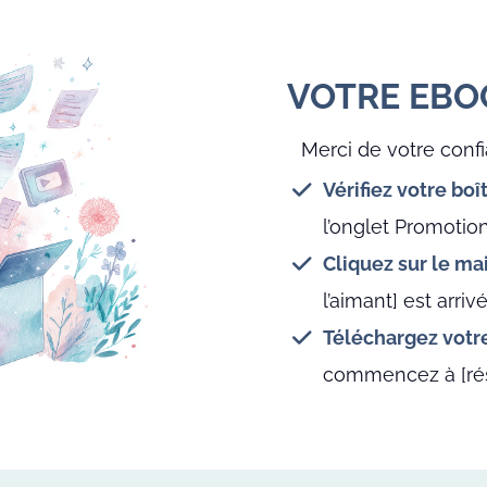
VOTRE EBOO
Merci de votre conf
Vérifiez votre boî
l’onglet Promotio
Cliquez sur le mai
l’aimant] est arrivé
Téléchargez votr
commencez à [résu