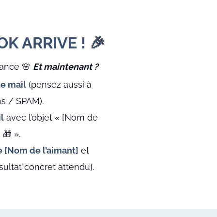
K ARRIVE ! 🎉
iance 🌸
Et maintenant ?
te mail
(pensez aussi à
ns / SPAM).
l
avec l’objet « [Nom de
 🎁 ».
e [Nom de l’aimant]
et
ltat concret attendu].